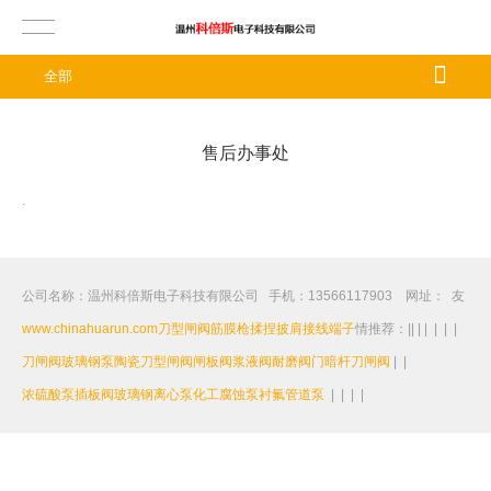
全部
售后办事处
.
公司名称：温州科倍斯电子科技有限公司 手机：13566117903 网址：
友
www.chinahuarun.com
刀型闸阀
筋膜枪
揉捏披肩
接线端子
情推荐：
|
|
|
|
|
|
|
刀闸阀
玻璃钢泵
陶瓷刀型闸阀
闸板阀
浆液阀
耐磨阀门
暗杆刀闸阀
|
|
浓硫酸泵
插板阀
玻璃钢离心泵
化工腐蚀泵
衬氟管道泵
|
|
|
|