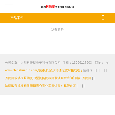
产品案例
没有资料
公司名称：温州科倍斯电子科技有限公司 手机：13566117903 网址：
友
www.chinahuarun.com
刀型闸阀
筋膜枪
揉捏披肩
接线端子
情推荐：
|
|
|
|
|
|
|
刀闸阀
玻璃钢泵
陶瓷刀型闸阀
闸板阀
浆液阀
耐磨阀门
暗杆刀闸阀
|
|
浓硫酸泵
插板阀
玻璃钢离心泵
化工腐蚀泵
衬氟管道泵
|
|
|
|