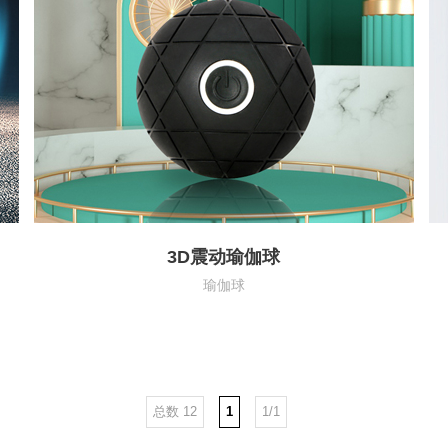
3D震动瑜伽球
瑜伽球
总数 12
1
1/1